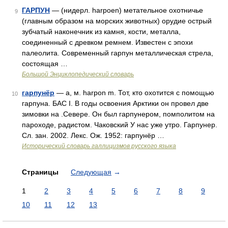
ГАРПУН
— (нидерл. harpoen) метательное охотничье
9
(главным образом на морских животных) орудие острый
зубчатый наконечник из камня, кости, металла,
соединенный с древком ремнем. Известен с эпохи
палеолита. Современный гарпун металлическая стрела,
состоящая …
Большой Энциклопедический словарь
гарпунёр
— а, м. harpon m. Тот, кто охотится с помощью
10
гарпуна. БАС I. В годы освоения Арктики он провел две
зимовки на .Севере. Он был гарпунером, помполитом на
пароходе, радистом. Чаковский У нас уже утро. Гарпунер.
Сл. зан. 2002. Лекс. Ож. 1952: гарпунёр …
Исторический словарь галлицизмов русского языка
Страницы
Следующая
→
1
2
3
4
5
6
7
8
9
10
11
12
13