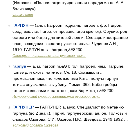
(Источник: «Полная акцентуированная парадигма по А. А.
Зализняку») …
Формы слов
ГАРПУН
— (англ. harpoon, годланд. harpoen, фр. harpon,
6
сред. век. лат. harpo, от прованс. arpa крючок). Орудие, род
остроги или багра для китовой ловли. Словарь иностранных
слов, вошедших в состав русского языка. Чудинов А.Н.,
1910. ГАРПУН англ. harpoon,&#8230; …
Словарь иностранных слов русского языка
гарпун
— а, м. harpon m.&GT; гол. harpoen, нем. Harpune.
7
Копье для охоты на китов. Сл. 18. Сказывали ..
промышленники, что колотые ими Киты, получа гарпун
тотчас опускались в глубину. Фомин 363. Бабы гребцы
стояли с веслами и наготове, сам Бормота, в&#8230; …
Исторический словарь галлицизмов русского языка
ГАРПУНЁР
— ГАРПУНЁР, а, муж. Специалист по метанию
8
гарпуна (во 2 знач.). | прил. гарпунёрский, ая, ое. Толковый
словарь Ожегова. С.И. Ожегов, Н.Ю. Шведова. 1949 1992 …
Толковый словарь Ожегова